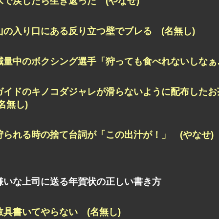
水で戻したら生き返った (やなせ)
山の入り口にある反り立つ壁でブレる (名無し)
減量中のボクシング選手「狩っても食べれないしなぁ…」
ガイドのキノコダジャレが滑らないように配布した
(名無し)
狩られる時の捨て台詞が「この出汁が！」 (やなせ)
嫌いな上司に送る年賀状の正しい書き方
敬具書いてやらない (名無し)