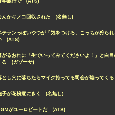
修学旅行で (ATS)
なんかキノコ回収された (名無し)
ベテランっぽいやつが「気をつけろ、こっちが狩られ
い (ATS)
嫌がるおれに「生でいってみてくださいよ！」と白目
くる (ガゾーサ)
落とし穴に落ちたらマイク持ってる司会が煽ってくる 
胞子が花粉症にきく (名無し)
BGMがユーロビートだ (ATS)