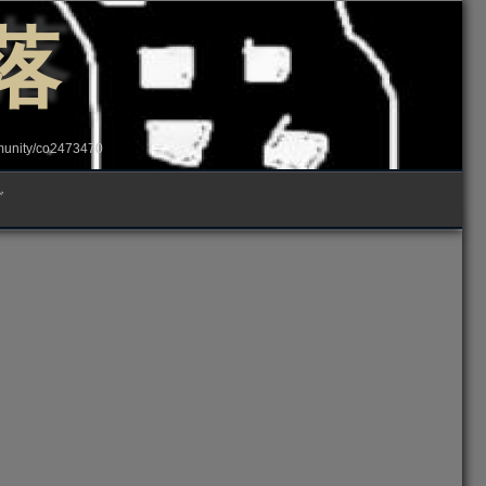
落
ity/co2473470
グ