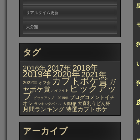
リアルタイム更新
未分類
タグ
2018年
2017年
2016年
2019年
2020年
2021年
カブトボケ賞
ガ
2022年
オフ会
ピックアッ
ヤボケ賞
ハイライト
プ
ブログコメントイチ
ピックアップ 2019年
オシ
大喜利うどん杯
大喜利β
ランキングバトル
月間ランキング
特選カブトボケ
アーカイブ