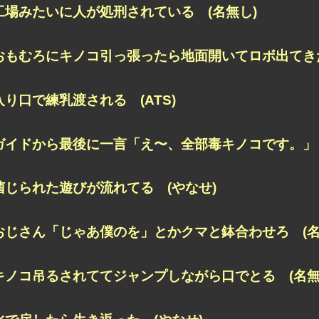
工場みたいに人が処刑されている (名無し)
おもむろにキノコ引っ張ったら地面開いてロボ出てきた
入り口で練乳渡される (ATS)
ガイドから最後に一言「え〜、全部毒キノコです。」 
菌じられた遊びが流れてる (やなせ)
おじさん「じゃあ僕のを」とかクマと鉢合わせろ (名
キノコ吊るされててジャンプしながら口でとる (名無