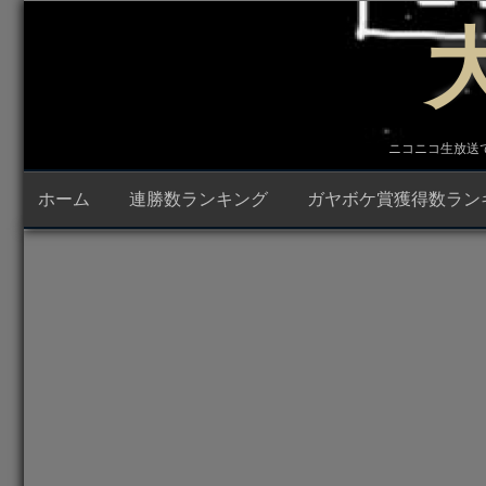
コ
ン
テ
ン
ツ
へ
ス
キ
ニコニコ生放送で23時
ッ
プ
ホーム
連勝数ランキング
ガヤボケ賞獲得数ラン