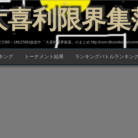
大喜利限界集
～1時(25時)放送中 「大喜利限界集落」のまとめ http://com.nicovideo.jp/commun
キング
トーナメント結果
ランキングバトルランキン