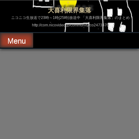
コ
ン
大喜利限界集落
テ
ン
ニコニコ生放送で23時～1時(25時)放送中 「大喜利限界集落」のまとめ
ツ
http://com.nicovideo.jp/community/co2473470
へ
ス
キ
Menu
ッ
プ