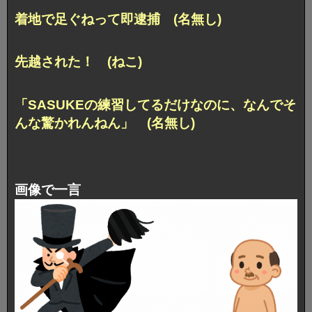
着地で足ぐねって即逮捕 (名無し)
先越された！ (ねこ)
「SASUKEの練習してるだけなのに、なんでそ
んな驚かれんねん」 (名無し)
画像で一言