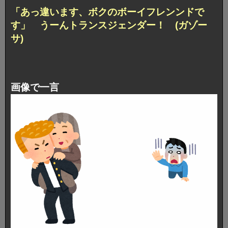
「あっ違います、ボクのボーイフレンンドで
す」 うーんトランスジェンダー！ (ガゾー
サ)
画像で一言