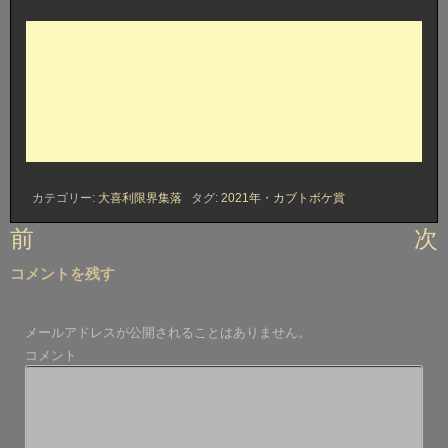
カテゴリー:
大喜利限界集落
タグ:
2021年
・
カブトボケ賞
投
前
次
稿
コメントを残す
ナ
ビ
メールアドレスが公開されることはありません。
ゲ
コメント
ー
シ
ョ
ン