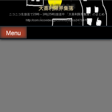
コ
ン
大喜利限界集落
テ
ン
ニコニコ生放送で23時～1時(25時)放送中 「大喜利限界集落」のまとめ
ツ
http://com.nicovideo.jp/community/co2473470
へ
ス
キ
Menu
ッ
プ