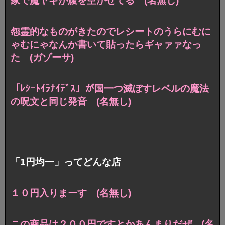
家で魔ヤギが腹を空かせてる (名無し)
怨霊的なものがきたのでレシートのうらにむに
ゃむにゃなんか書いて貼ったらギャァァなっ
た (ガゾーサ)
「ﾚｼｰﾄｲﾗﾅｲﾃﾞｽ」が国一つ滅ぼすレベルの魔法
の呪文と同じ発音 (名無し)
「1円均一」ってどんな店
１０円入りまーす (名無し)
この商品は２００円ですとかあんまりだぜ (名