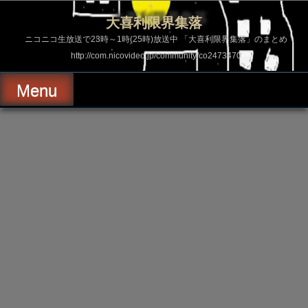
コ
ン
大喜利限界集落
テ
ン
ニコニコ生放送で23時～1時(25時)放送中 「大喜利限界集落」のまとめ
ツ
http://com.nicovideo.jp/community/co2473470
へ
ス
キ
Menu
ッ
プ