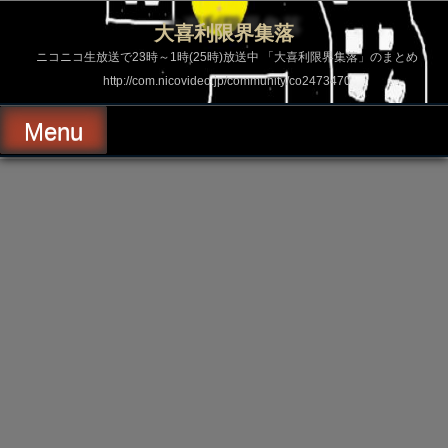
コ
ン
大喜利限界集落
テ
ン
ニコニコ生放送で23時～1時(25時)放送中 「大喜利限界集落」のまとめ
ツ
http://com.nicovideo.jp/community/co2473470
へ
ス
キ
Menu
ッ
プ