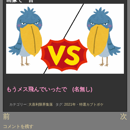
もうメス飛んでいったで (名無し)
カテゴリー:
大喜利限界集落
タグ:
2021年
・
特選カブトボケ
投
前
次
稿
コメントを残す