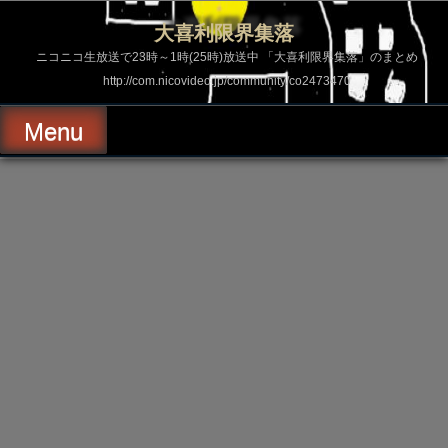
コ
ン
大喜利限界集落
テ
ン
ニコニコ生放送で23時～1時(25時)放送中 「大喜利限界集落」のまとめ
ツ
http://com.nicovideo.jp/community/co2473470
へ
ス
キ
Menu
ッ
プ