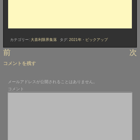
カテゴリー:
大喜利限界集落
タグ:
2021年
・
ピックアップ
投
前
次
稿
コメントを残す
ナ
ビ
メールアドレスが公開されることはありません。
ゲ
コメント
ー
シ
ョ
ン