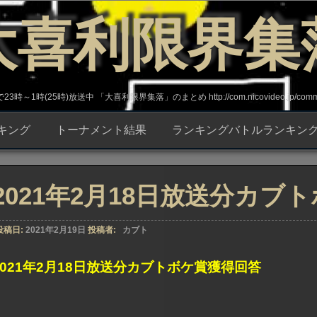
大喜利限界集
～1時(25時)放送中 「大喜利限界集落」のまとめ http://com.nicovideo.jp/commun
キング
トーナメント結果
ランキングバトルランキン
2021年2月18日放送分カブ
投稿日:
2021年2月19日
投稿者:
カブト
2021年2月18日放送分カブトボケ賞獲得回答