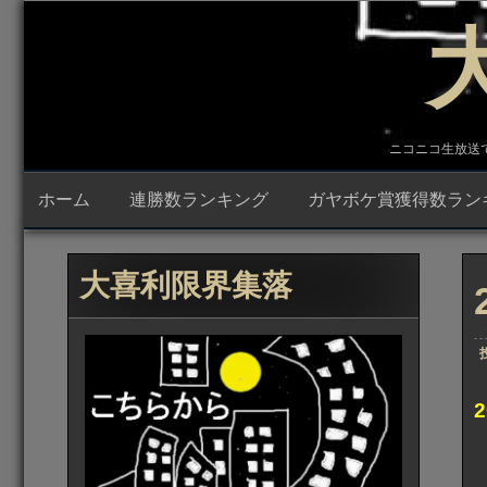
コ
ン
テ
ン
ツ
へ
ス
キ
ニコニコ生放送で23時
ッ
プ
ホーム
連勝数ランキング
ガヤボケ賞獲得数ラン
大喜利限界集落