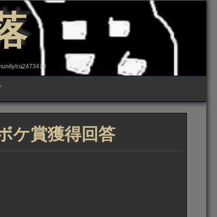
落
ity/co2473470
グ
トボケ賞獲得回答