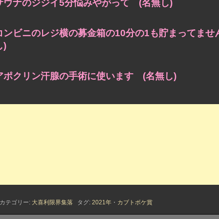
サウナのジジイ5分悩みやがって (名無し)
コンビニのレジ横の募金箱の10分の1も貯まってませ
し)
アポクリン汗腺の手術に使います (名無し)
カテゴリー:
大喜利限界集落
タグ:
2021年
・
カブトボケ賞