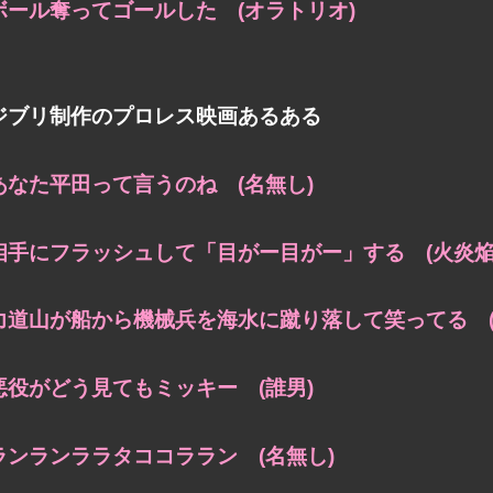
ボール奪ってゴールした (オラトリオ)
ジブリ制作のプロレス映画あるある
あなた平田って言うのね (名無し)
相手にフラッシュして「目がー目がー」する (火炎焔
力道山が船から機械兵を海水に蹴り落して笑ってる (
悪役がどう見てもミッキー (誰男)
ランランララタココララン (名無し)