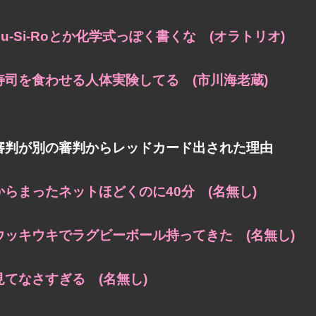
Su-Si-Roとか化学式っぽく書くな (オラトリオ)
寿司を食わせる人体実険してる (市川海老蔵)
審判が別の審判からレッドカード出された理由
からまったネットほどくのに40分 (名無し)
ウッキウキでラグビーボール持ってきた (名無し)
見てなさすぎる (名無し)