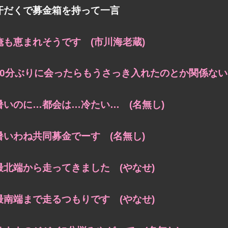
汗だくで募金箱を持って一言
俺も恵まれそうです (市川海老蔵)
10分ぶりに会ったらもうさっき入れたのとか関係ない
暑いのに…都会は…冷たい… (名無し)
暑いわね共同募金でーす (名無し)
最北端から走ってきました (やなせ)
最南端まで走るつもりです (やなせ)