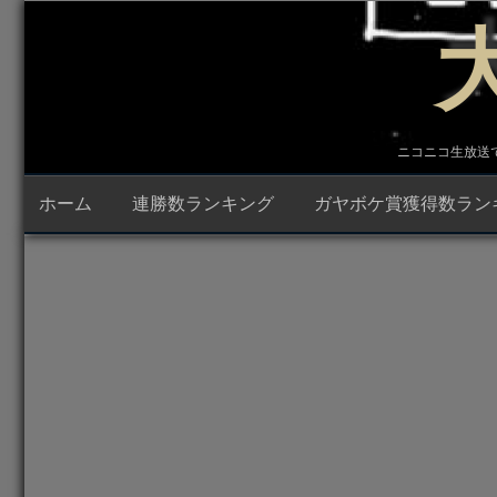
コ
ン
テ
ン
ツ
へ
ス
キ
ニコニコ生放送で23時
ッ
プ
ホーム
連勝数ランキング
ガヤボケ賞獲得数ラン