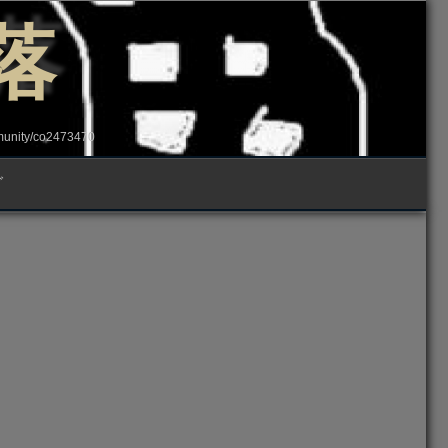
落
ity/co2473470
グ