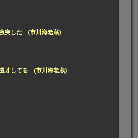
突した (市川海老蔵)
才してる (市川海老蔵)