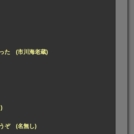
た (市川海老蔵)
)
ぞ (名無し)