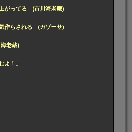
がってる (市川海老蔵)
作らされる (ガゾーサ)
海老蔵)
むよ！」