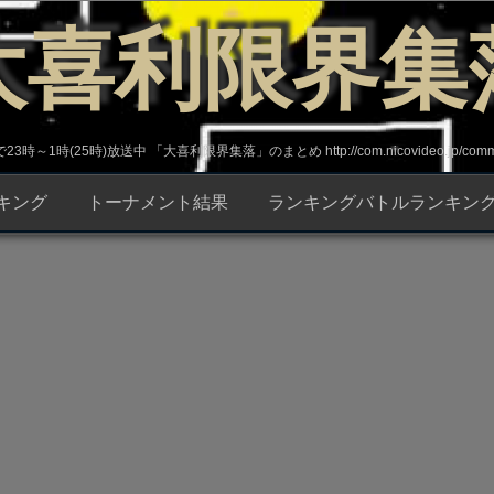
大喜利限界集
～1時(25時)放送中 「大喜利限界集落」のまとめ http://com.nicovideo.jp/commun
キング
トーナメント結果
ランキングバトルランキン