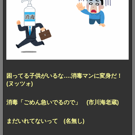
困ってる子供がいるな….消毒マンに変身だ！
(ヌッツォ)
消毒「ごめん急いでるので」 (市川海老蔵)
まだいれてないって (名無し)