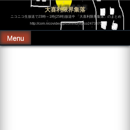
コ
ン
大喜利限界集落
テ
ン
ニコニコ生放送で23時～1時(25時)放送中 「大喜利限界集落」のまとめ
ツ
http://com.nicovideo.jp/community/co2473470
へ
ス
キ
Menu
ッ
プ