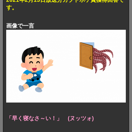
す。
画像で一言
「早く寝なさ～い！」 (ヌッツォ)