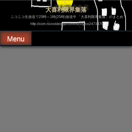
コ
ン
大喜利限界集落
テ
ン
ニコニコ生放送で23時～1時(25時)放送中 「大喜利限界集落」のまとめ
ツ
http://com.nicovideo.jp/community/co2473470
へ
ス
キ
Menu
ッ
プ