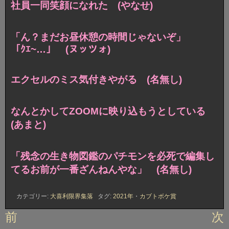
社員一同笑顔になれた (やなせ)
「ん？まだお昼休憩の時間じゃないぞ」
「ｸｴ~…」 (ヌッツォ)
エクセルのミス気付きやがる (名無し)
なんとかしてZOOMに映り込もうとしている
(あまと)
「残念の生き物図鑑のパチモンを必死で編集し
てるお前が一番ざんねんやな」 (名無し)
カテゴリー:
大喜利限界集落
タグ:
2021年
・
カブトボケ賞
投
前
次
稿