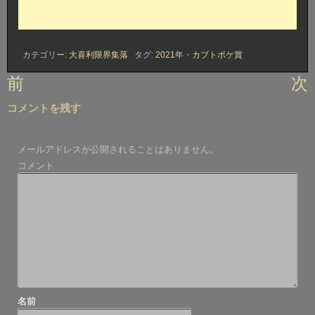
カテゴリー:
大喜利限界集落
タグ:
2021年
・
カブトボケ賞
投
前
次
稿
コメントを残す
ナ
ビ
メールアドレスが公開されることはありません。
ゲ
コメント
ー
シ
ョ
ン
名前