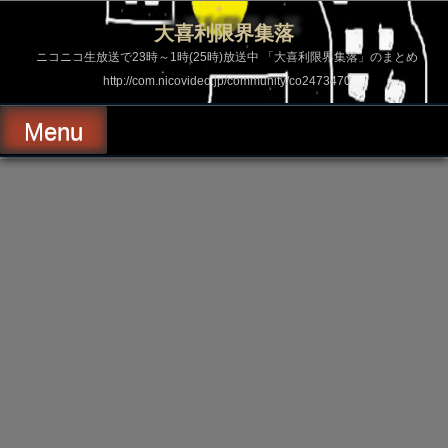
コ
ン
大喜利限界集落
テ
ン
ニコニコ生放送で23時～1時(25時)放送中 「大喜利限界集落」のまとめ
ツ
http://com.nicovideo.jp/community/co2473470
へ
ス
キ
Menu
ッ
プ