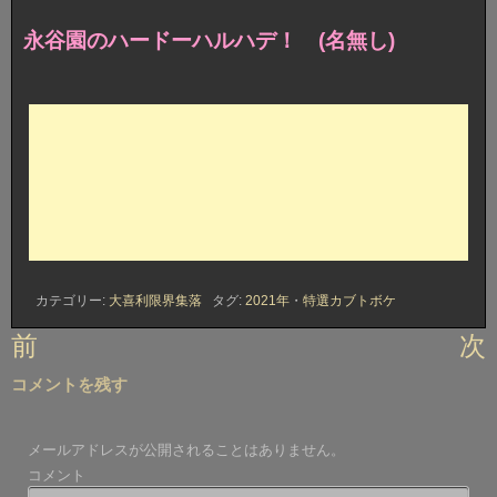
永谷園のハードーハルハデ！ (名無し)
カテゴリー:
大喜利限界集落
タグ:
2021年
・
特選カブトボケ
投
前
次
稿
コメントを残す
ナ
ビ
メールアドレスが公開されることはありません。
ゲ
コメント
ー