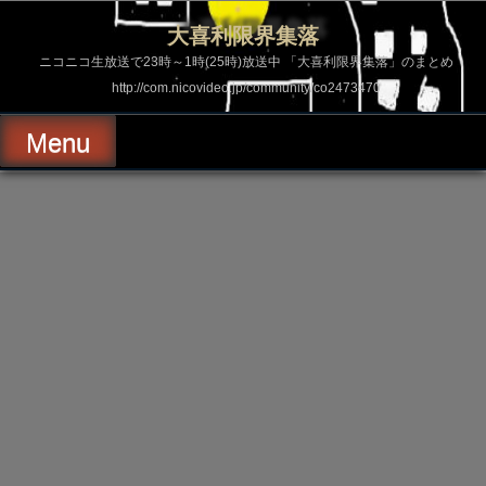
コ
ン
大喜利限界集落
テ
ン
ニコニコ生放送で23時～1時(25時)放送中 「大喜利限界集落」のまとめ
ツ
http://com.nicovideo.jp/community/co2473470
へ
ス
キ
Menu
ッ
プ