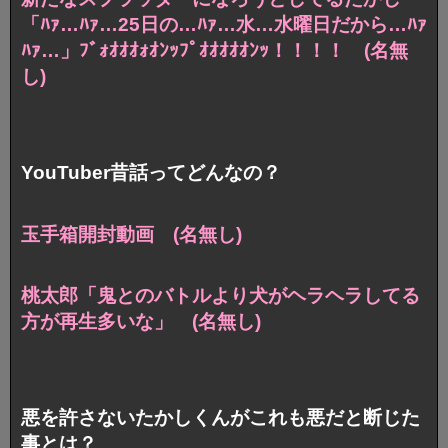
「ﾊｧ…ﾊｧ…25日の…ﾊｧ…水…水曜日だから…ﾊｧ
ﾊｧ…」ﾌﾞｫｵｵｵｫｵﾝｯﾌﾟｵｵｵｵｵﾝｯ！！！！ (名無
し)
YouTuber昔話ってどんなの？
玉手箱開封動画 (名無し)
桃太郎「鬼とのバトルより犬がヘラヘラしてる
方が再生多いな」 (名無し)
悪を許さないたかしくんがこれも悪だと断じた
事とは？