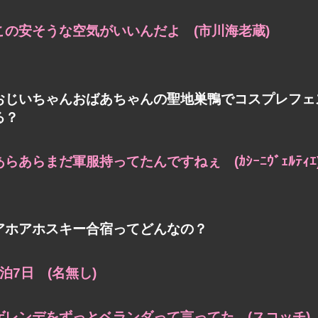
この安そうな空気がいいんだよ (市川海老蔵)
おじいちゃんおばあちゃんの聖地巣鴨でコスプレフェ
る？
あらあらまだ軍服持ってたんですねぇ (ｶｼｰﾆｳﾞｪﾙﾃｨｴ
アホアホスキー合宿ってどんなの？
2泊7日 (名無し)
ゲレンデをずっとベランダって言ってた (スコッチ)