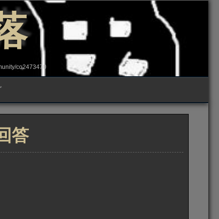
落
ity/co2473470
グ
回答