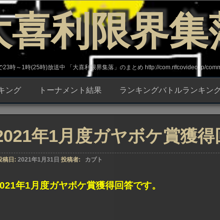
大喜利限界集
～1時(25時)放送中 「大喜利限界集落」のまとめ http://com.nicovideo.jp/commun
キング
トーナメント結果
ランキングバトルランキン
2021年1月度ガヤボケ賞獲得
投稿日:
2021年1月31日
投稿者:
カブト
2021年1月度ガヤボケ賞獲得回答です。