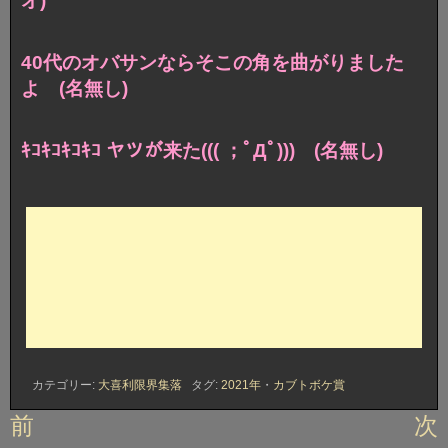
オ)
40代のオバサンならそこの角を曲がりました
よ (名無し)
ｷｺｷｺｷｺｷｺ ヤツが来た((( ；ﾟДﾟ))) (名無し)
カテゴリー:
大喜利限界集落
タグ:
2021年
・
カブトボケ賞
投
前
次
稿