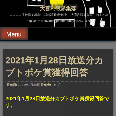
コ
ン
大喜利限界集落
テ
ン
ニコニコ生放送で23時～1時(25時)放送中 「大喜利限界集落」のまとめ
ツ
http://com.nicovideo.jp/community/co2473470
へ
ス
キ
Menu
ッ
プ
2021年1月28日放送分カ
ブトボケ賞獲得回答
投稿日:
2021年1月29日
投稿者:
カブト
2021年1月28日放送分カブトボケ賞獲得回答で
す。