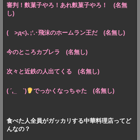
審判！麩菓子やろ！あれ麩菓子やろ！ (名無
し)
( >д<)､;’.･飛沫のホームラン王だ (名無し)
今のところカブレラ (名無し)
次々と近鉄の人出てくる (名無し)
( ´,_ゝ`)
でっかくなっちゃた (名無し)
食べた人全員がガッカリする中華料理店ってど
んなの？