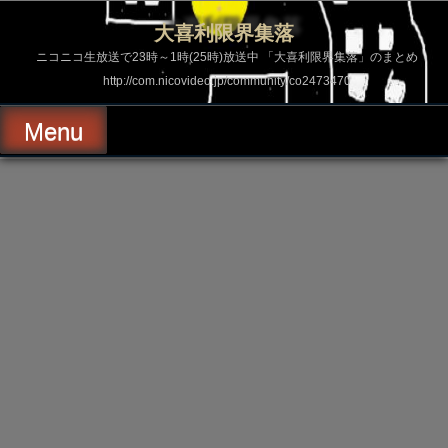
コ
ン
大喜利限界集落
テ
ン
ニコニコ生放送で23時～1時(25時)放送中 「大喜利限界集落」のまとめ
ツ
http://com.nicovideo.jp/community/co2473470
へ
ス
キ
Menu
ッ
プ