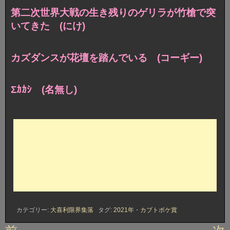
第二次世界大戦の生き残りのゲリラが竹槍で突
いてきた (にけ)
カズダンスが花壇を踏んでいる (コーギー)
Σｶｶｼ (名無し)
カテゴリー:
大喜利限界集落
タグ:
2021年
・
カブトボケ賞
投