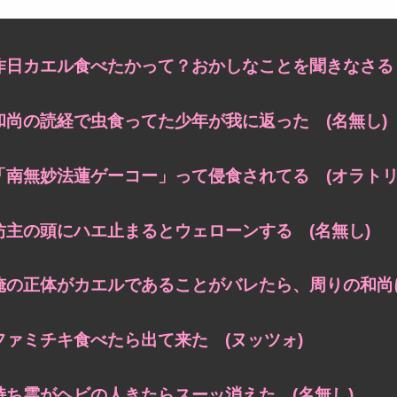
昨日カエル食べたかって？おかしなことを聞きなさる 
和尚の読経で虫食ってた少年が我に返った (名無し)
「南無妙法蓮ゲーコー」って侵食されてる (オラトリ
坊主の頭にハエ止まるとウェローンする (名無し)
俺の正体がカエルであることがバレたら、周りの和尚に
ファミチキ食べたら出て来た (ヌッツォ)
持ち霊がヘビの人きたらスーッ消えた (名無し)