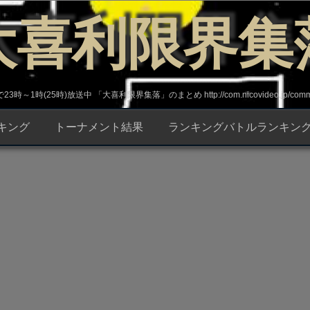
大喜利限界集
～1時(25時)放送中 「大喜利限界集落」のまとめ http://com.nicovideo.jp/commun
キング
トーナメント結果
ランキングバトルランキン