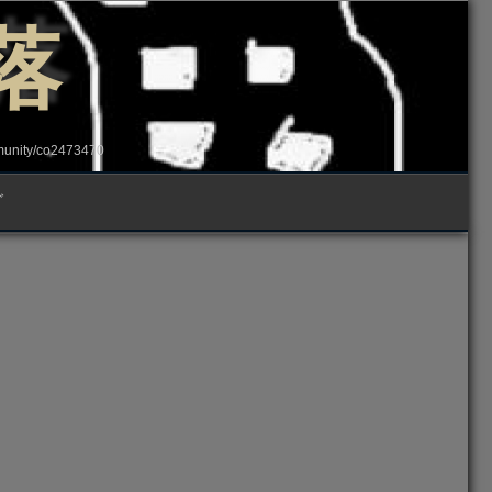
落
ity/co2473470
グ