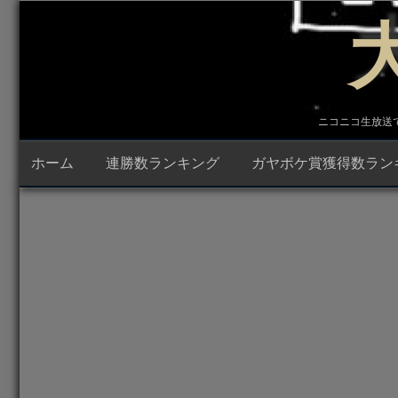
コ
ン
テ
ン
ツ
へ
ス
キ
ニコニコ生放送で23時
ッ
プ
ホーム
連勝数ランキング
ガヤボケ賞獲得数ラン