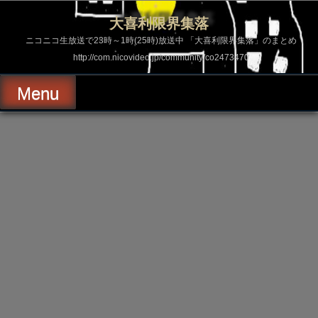
コ
ン
大喜利限界集落
テ
ン
ニコニコ生放送で23時～1時(25時)放送中 「大喜利限界集落」のまとめ
ツ
http://com.nicovideo.jp/community/co2473470
へ
ス
キ
Menu
ッ
プ