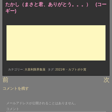
たかし（まさと君、ありがとう。。。） (コー
ギー)
カテゴリー:
大喜利限界集落
タグ:
2021年
・
カブトボケ賞
投
前
次
稿
コメントを残す
ナ
ビ
メールアドレスが公開されることはありません。
ゲ
コメント
ー