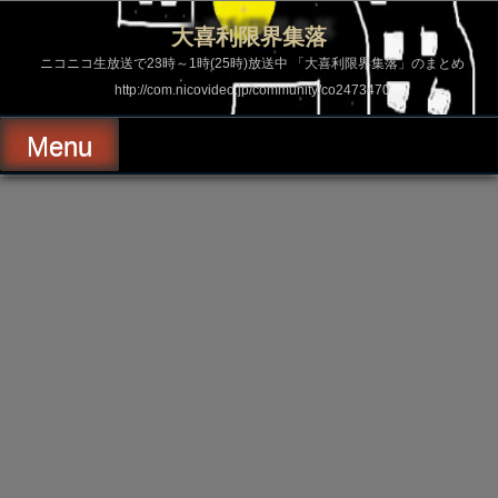
コ
ン
大喜利限界集落
テ
ン
ニコニコ生放送で23時～1時(25時)放送中 「大喜利限界集落」のまとめ
ツ
http://com.nicovideo.jp/community/co2473470
へ
ス
キ
Menu
ッ
プ