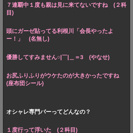
７連覇中１度も親は見に来てないですね (２科
目)
頭にガーゼ貼ってる利根川「会長やったよ
ー！」 (名無し)
優勝してすみません○|￣|＿＝3 (やなせ)
お尻ふりふりがウケたのが大きかったですね
(座布団シール)
オシャレ専門バーってどんなの？
１度行って浮いた (２科目)