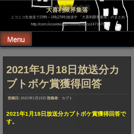
コ
ン
大喜利限界集落
テ
ン
ニコニコ生放送で23時～1時(25時)放送中 「大喜利限界集落」のまとめ
ツ
http://com.nicovideo.jp/community/co2473470
へ
ス
キ
Menu
ッ
プ
2021年1月18日放送分カ
ブトボケ賞獲得回答
投稿日:
2021年1月19日
投稿者:
カブト
2021年1月18日放送分カブトボケ賞獲得回答で
す。