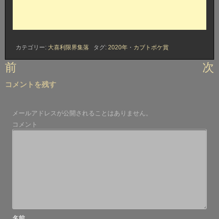
カテゴリー:
大喜利限界集落
タグ:
2020年
・
カブトボケ賞
投
前
次
稿
コメントを残す
ナ
ビ
メールアドレスが公開されることはありません。
ゲ
コメント
ー
シ
ョ
ン
名前