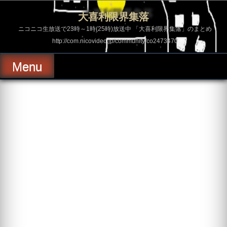
コ
ン
大喜利限界集落
テ
ン
ニコニコ生放送で23時～1時(25時)放送中 「大喜利限界集落」のまとめ
ツ
http://com.nicovideo.jp/community/co2473470
へ
ス
キ
Menu
ッ
プ