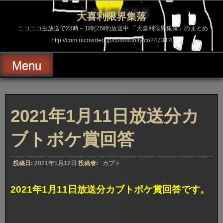
コ
ン
大喜利限界集落
テ
ン
ニコニコ生放送で23時～1時(25時)放送中 「大喜利限界集落」のまとめ
ツ
http://com.nicovideo.jp/community/co2473470
へ
ス
キ
Menu
ッ
プ
2021年1月11日放送分カ
ブトボケ賞回答
投稿日:
2021年1月12日
投稿者:
カブト
2021年1月11日放送分カブトボケ賞回答です。