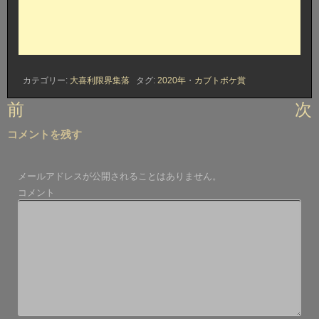
カテゴリー:
大喜利限界集落
タグ:
2020年
・
カブトボケ賞
投
前
次
稿
コメントを残す
ナ
ビ
メールアドレスが公開されることはありません。
ゲ
コメント
ー
シ
ョ
ン