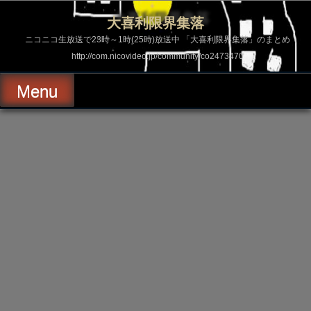
コ
ン
大喜利限界集落
テ
ン
ニコニコ生放送で23時～1時(25時)放送中 「大喜利限界集落」のまとめ
ツ
http://com.nicovideo.jp/community/co2473470
へ
ス
キ
Menu
ッ
プ