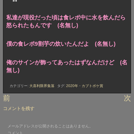
私達が現役だった頃は食レポ中に水を飲んだら
怒られたもんです (名無し)
僕の食レポ9割芋の炊いたんだよ (名無し)
俺のサインが飾ってあったはずなんだけど (名
無し)
カテゴリー:
大喜利限界集落
タグ:
2020年
・
カブトボケ賞
投
前
次
稿
コメントを残す
ナ
ビ
メールアドレスが公開されることはありません。
ゲ
コメント