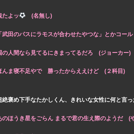
観たよッ
(名無し)
「武田のパスにラモスが合わせたやつな」とかコールド
国の人間なら見てるにきまってるだろ (ジョーカー)
ほんま寝不足やで 勝ったからええけど (２科目)
超絶褒め下手なたかしくん、きれいな女性に何と言っ
あのほうき星をごらん まるで君の生え際のようだ (や