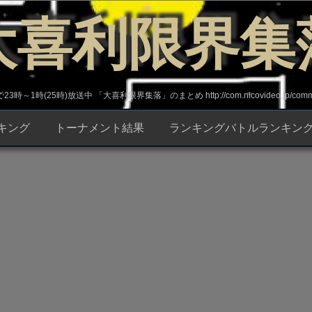
大喜利限界集
～1時(25時)放送中 「大喜利限界集落」のまとめ http://com.nicovideo.jp/commun
キング
トーナメント結果
ランキングバトルランキン