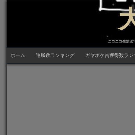
コ
ン
テ
ン
ツ
へ
ス
キ
ニコニコ生放送で23時
ッ
プ
ホーム
連勝数ランキング
ガヤボケ賞獲得数ラン