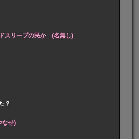
スリープの民か (名無し)
た？
なせ)