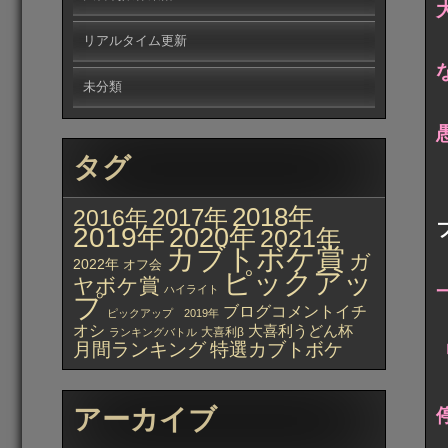
リアルタイム更新
未分類
タグ
2018年
2017年
2016年
2019年
2020年
2021年
カブトボケ賞
ガ
2022年
オフ会
ピックアッ
ヤボケ賞
ハイライト
プ
ブログコメントイチ
ピックアップ 2019年
オシ
大喜利うどん杯
大喜利β
ランキングバトル
月間ランキング
特選カブトボケ
アーカイブ