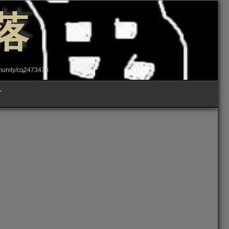
落
ity/co2473470
グ