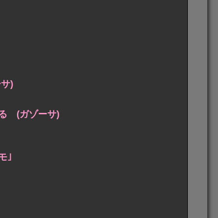
サ)
 (ガゾーサ)
モ｣