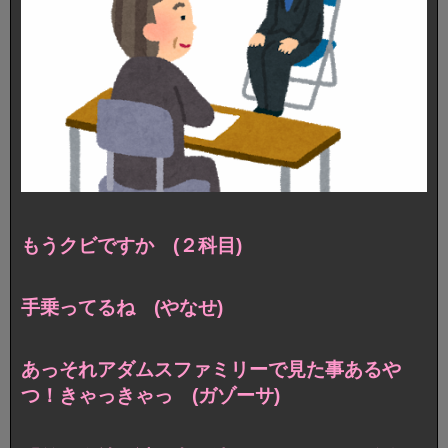
もうクビですか (２科目)
手乗ってるね (やなせ)
あっそれアダムスファミリーで見た事あるや
つ！きゃっきゃっ (ガゾーサ)