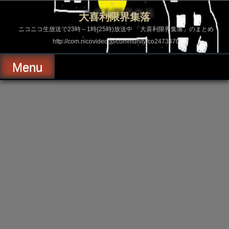
コ
ン
大喜利限界集落
テ
ン
ニコニコ生放送で23時～1時(25時)放送中 「大喜利限界集落」のまとめ
ツ
http://com.nicovideo.jp/community/co2473470
へ
ス
キ
Menu
ッ
プ