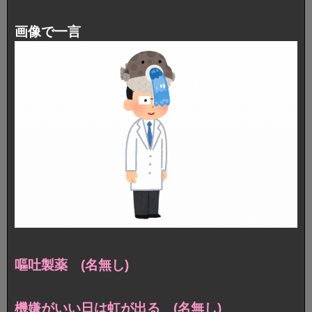
画像で一言
嘔吐製薬 (名無し)
機嫌がいい日は虹が出る (名無し)