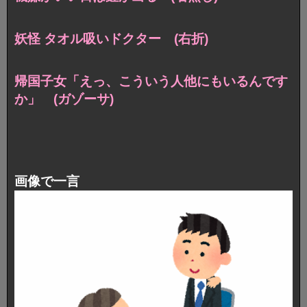
妖怪 タオル吸いドクター (右折)
帰国子女「えっ、こういう人他にもいるんです
か」 (ガゾーサ)
画像で一言