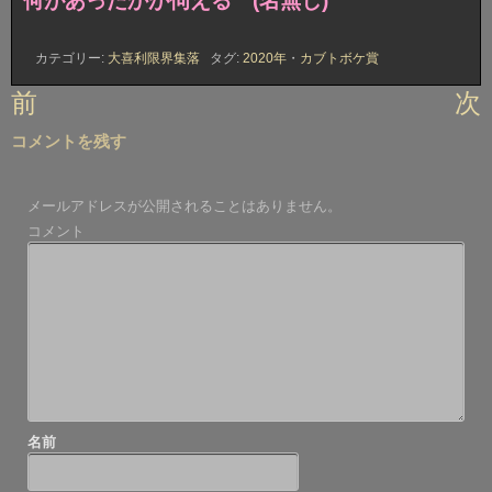
何があったかが伺える (名無し)
カテゴリー:
大喜利限界集落
タグ:
2020年
・
カブトボケ賞
投
前
次
稿
コメントを残す
ナ
ビ
メールアドレスが公開されることはありません。
ゲ
コメント
ー
シ
ョ
ン
名前