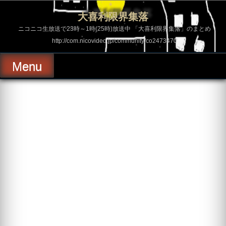
コ
ン
大喜利限界集落
テ
ン
ニコニコ生放送で23時～1時(25時)放送中 「大喜利限界集落」のまとめ
ツ
http://com.nicovideo.jp/community/co2473470
へ
ス
キ
Menu
ッ
プ