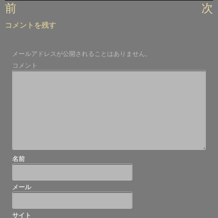
投
前
次
稿
コメントを残す
ナ
ビ
メールアドレスが公開されることはありません。
ゲ
コメント
ー
シ
ョ
ン
名前
メール
サイト