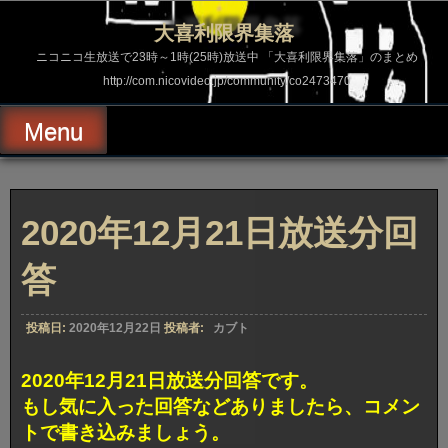
コ
ン
大喜利限界集落
テ
ン
ニコニコ生放送で23時～1時(25時)放送中 「大喜利限界集落」のまとめ
ツ
http://com.nicovideo.jp/community/co2473470
へ
ス
キ
Menu
ッ
プ
2020年12月21日放送分回
答
投稿日:
2020年12月22日
投稿者:
カブト
2020年12月21日放送分回答です。
もし気に入った回答などありましたら、コメン
トで書き込みましょう。