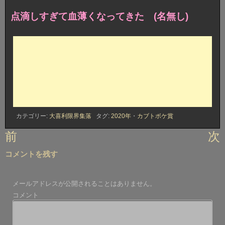
点滴しすぎて血薄くなってきた (名無し)
カテゴリー:
大喜利限界集落
タグ:
2020年
・
カブトボケ賞
投
前
次
稿
コメントを残す
ナ
ビ
メールアドレスが公開されることはありません。
ゲ
コメント
ー
シ