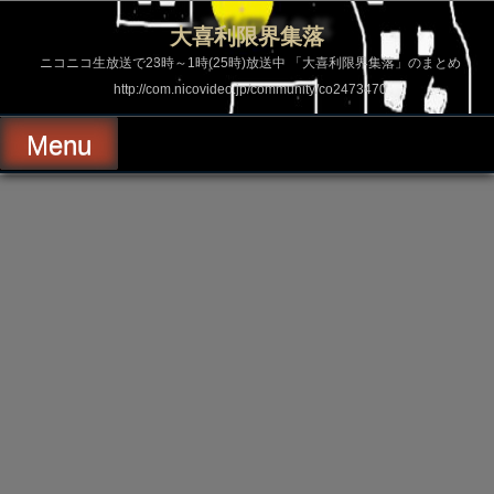
コ
ン
大喜利限界集落
テ
ン
ニコニコ生放送で23時～1時(25時)放送中 「大喜利限界集落」のまとめ
ツ
http://com.nicovideo.jp/community/co2473470
へ
ス
キ
Menu
ッ
プ