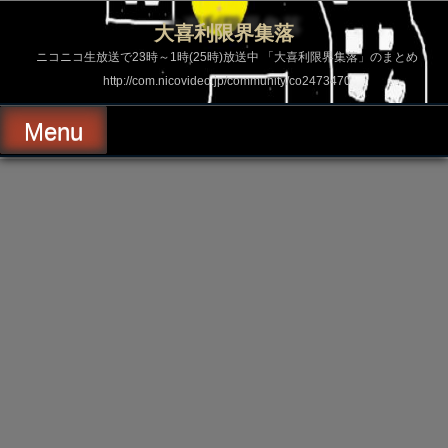
コ
ン
大喜利限界集落
テ
ン
ニコニコ生放送で23時～1時(25時)放送中 「大喜利限界集落」のまとめ
ツ
http://com.nicovideo.jp/community/co2473470
へ
ス
キ
Menu
ッ
プ