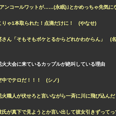
｢アンコールワットが……(永眠)｣とかめっちゃ先気にな
こりゃ1本取られた！点滴だけに！ (やなせ)
婆さん「そもそもボケとるからどれかわからん」 (名
花火大会に来ているカップルが絶叫している理由
空中でテロだ！！！ (シノ)
花火職人が伏せろと言いながら一斉に川に飛び込んだ 
彼氏が真下で見ようとか言い出して彼女引きずってって