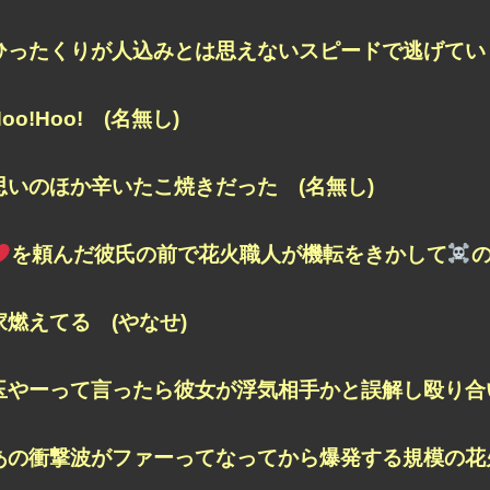
ひったくりが人込みとは思えないスピードで逃げていく
Hoo!Hoo! (名無し)
思いのほか辛いたこ焼きだった (名無し)
を頼んだ彼氏の前で花火職人が機転をきかして
の
家燃えてる (やなせ)
玉やーって言ったら彼女が浮気相手かと誤解し殴り合い
あの衝撃波がファーってなってから爆発する規模の花火