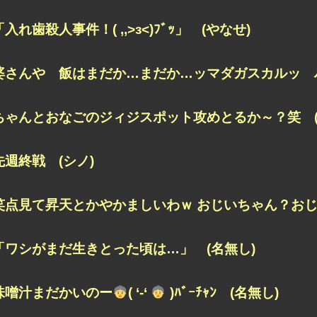
「入れ歯殺人事件！( ,,>з<)ﾌﾞｯ」 (やなせ)
婆さんや 飯はまだか…まだか…ッマダガスカルッ ハ
ちゃんとおなごのジィジスポット攻めとるか～？笑 (
先週終戦 (シノ)
笑点見て昇天とかやかましいわｗ おじいちゃん？おじ
「ワシがまだ生きとった頃は…」 (名無し)
味噌汁まだかいのー
( ‘-‘
)ﾊﾞｰﾁｬﾝ (名無し)