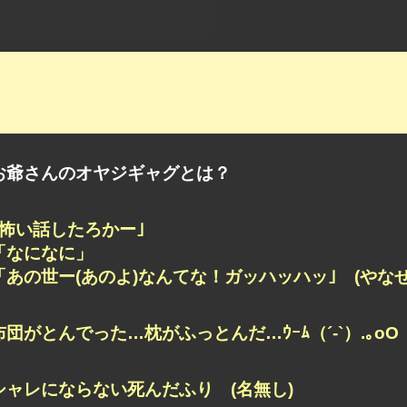
お爺さんのオヤジギャグとは？
｢怖い話したろかー｣
「なになに」
「あの世ー(あのよ)なんてな！ガッハッハッ｣ (やなせ
布団がとんでった…枕がふっとんだ…ｳｰﾑ（´-`）.｡oO
シャレにならない死んだふり (名無し)