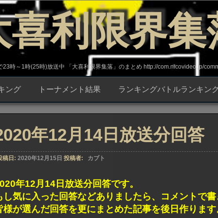
大喜利限界集
～1時(25時)放送中 「大喜利限界集落」のまとめ http://com.nicovideo.jp/commun
キング
トーナメント結果
ランキングバトルランキン
2020年12月14日放送分回答
投稿日:
2020年12月15日
投稿者:
カブト
2020年12月14日放送分回答です。
もし気に入った回答などありましたら、コメントで書
皆様が選んだ回答を更にまとめた記事を後日作ります