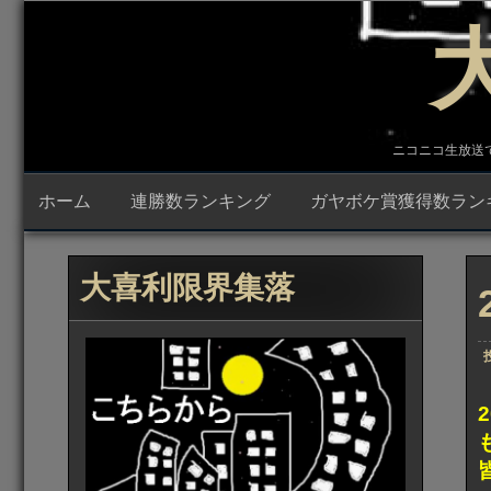
コ
ン
テ
ン
ツ
へ
ス
キ
ニコニコ生放送で23時
ッ
プ
ホーム
連勝数ランキング
ガヤボケ賞獲得数ラン
大喜利限界集落