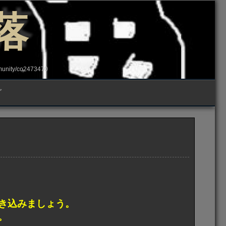
落
ity/co2473470
グ
き込みましょう。
。