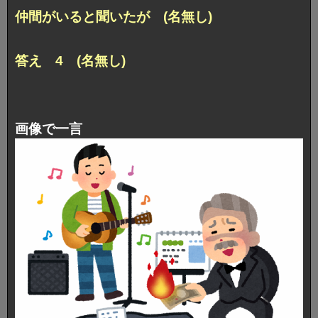
仲間がいると聞いたが (名無し)
答え 4 (名無し)
画像で一言