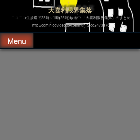
コ
ン
大喜利限界集落
テ
ン
ニコニコ生放送で23時～1時(25時)放送中 「大喜利限界集落」のまとめ
ツ
http://com.nicovideo.jp/community/co2473470
へ
ス
キ
Menu
ッ
プ