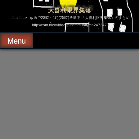
コ
ン
大喜利限界集落
テ
ン
ニコニコ生放送で23時～1時(25時)放送中 「大喜利限界集落」のまとめ
ツ
http://com.nicovideo.jp/community/co2473470
へ
ス
キ
Menu
ッ
プ