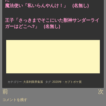
魔法使い「私いらんやんけ！」 (名無し)
王子「さっきまでそこにいた獣神サンダーライ
ガーはどこへ?」 (名無し)
カテゴリー:
大喜利限界集落
タグ:
2020年
・
カブトボケ賞
投
前
次
稿
コメントを残す
ナ