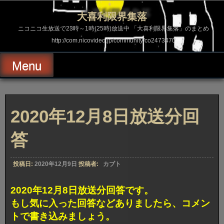
コ
ン
大喜利限界集落
テ
ン
ニコニコ生放送で23時～1時(25時)放送中 「大喜利限界集落」のまとめ
ツ
http://com.nicovideo.jp/community/co2473470
へ
ス
キ
Menu
ッ
プ
2020年12月8日放送分回
答
投稿日:
2020年12月9日
投稿者:
カブト
2020年12月8日放送分回答です。
もし気に入った回答などありましたら、コメン
トで書き込みましょう。