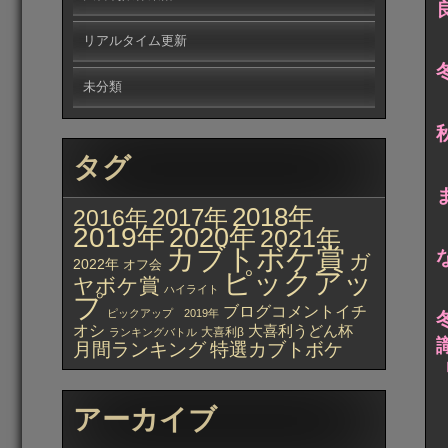
リアルタイム更新
未分類
タグ
2018年
2017年
2016年
2019年
2020年
2021年
カブトボケ賞
ガ
2022年
オフ会
ピックアッ
ヤボケ賞
ハイライト
プ
ブログコメントイチ
ピックアップ 2019年
オシ
大喜利うどん杯
大喜利β
ランキングバトル
月間ランキング
特選カブトボケ
アーカイブ