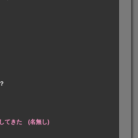
？
てきた (名無し)