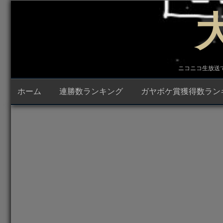
コ
ン
テ
ン
ツ
へ
ス
キ
ニコニコ生放送で23時
ッ
プ
ホーム
連勝数ランキング
ガヤボケ賞獲得数ラン