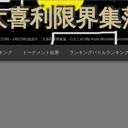
大喜利限界集
～1時(25時)放送中 「大喜利限界集落」のまとめ http://com.nicovideo.jp/commun
キング
トーナメント結果
ランキングバトルランキン