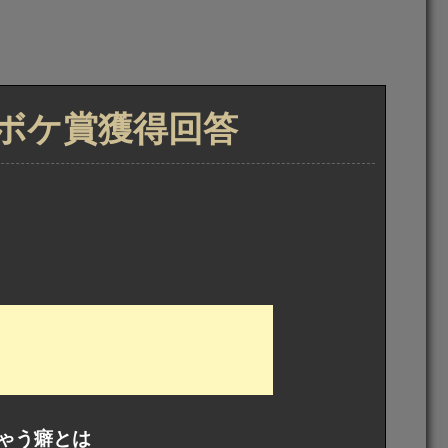
トボケ賞獲得回答
ゃう癖とは