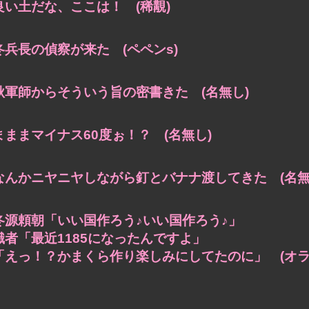
良い土だな、ここは！ (稀覯)
冬兵長の偵察が来た (ペペンs)
秋軍師からそういう旨の密書きた (名無し)
まままマイナス60度ぉ！？ (名無し)
なんかニヤニヤしながら釘とバナナ渡してきた (名無
冬源頼朝「いい国作ろう♪いい国作ろう♪」
識者「最近1185になったんですよ」
「えっ！？かまくら作り楽しみにしてたのに」 (オラ