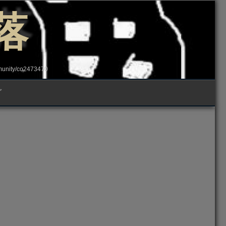
落
ity/co2473470
グ