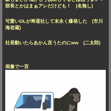
部長とかはまぁアレだけども！ (名無し)
可愛いОLが寿退社して末永く爆発した (市川
海老蔵)
社長動いたらあかん言うたのにww (二太郎)
画像で一言