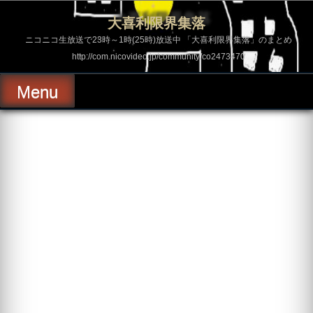
コ
ン
大喜利限界集落
テ
ン
ニコニコ生放送で23時～1時(25時)放送中 「大喜利限界集落」のまとめ
ツ
http://com.nicovideo.jp/community/co2473470
へ
ス
キ
Menu
ッ
プ