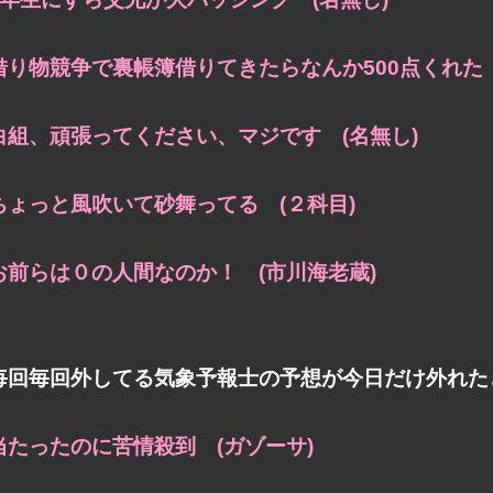
借り物競争で裏帳簿借りてきたらなんか500点くれた 
白組、頑張ってください、マジです (名無し)
ちょっと風吹いて砂舞ってる (２科目)
お前らは０の人間なのか！ (市川海老蔵)
毎回毎回外してる気象予報士の予想が今日だけ外れた
当たったのに苦情殺到 (ガゾーサ)