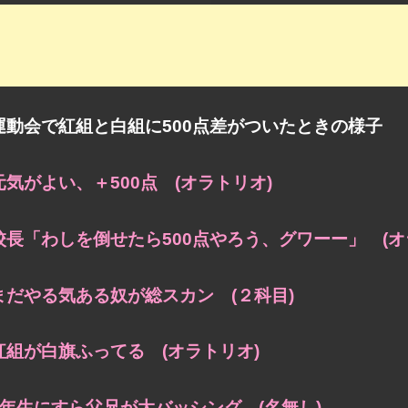
運動会で紅組と白組に500点差がついたときの様子
元気がよい、＋500点 (オラトリオ)
校長「わしを倒せたら500点やろう、グワーー」 (オ
まだやる気ある奴が総スカン (２科目)
紅組が白旗ふってる (オラトリオ)
1年生にすら父兄が大バッシング (名無し)