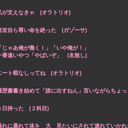
私が支えなきゃ (オラトリオ)
速攻自ら尊い命を絶った (ガゾーサ)
「じゃあ俺が働く！」「いや俺が！」
一番遠いやつ「やばいぞ」 (名無し)
ニート暇なしってね (オラトリオ)
履歴書書き始めて「誰に出すねん」言いながらちょっと笑
４日持った (２科目)
暴れに暴れて体を 大 見たいにされて連れていかれた