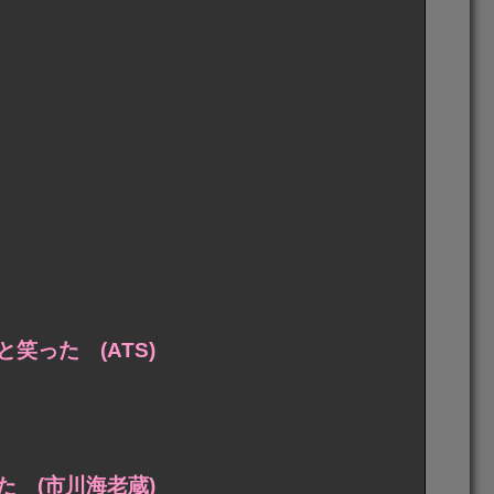
った (ATS)
 (市川海老蔵)