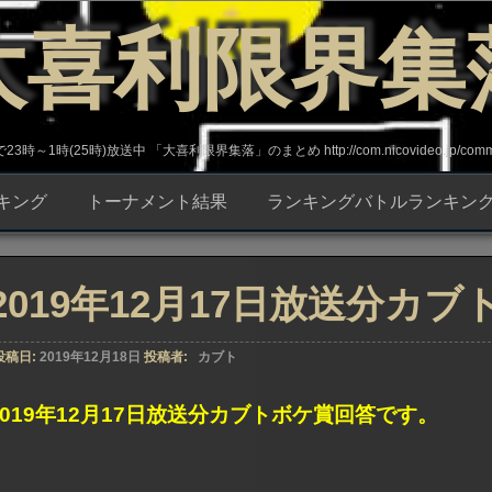
大喜利限界集
～1時(25時)放送中 「大喜利限界集落」のまとめ http://com.nicovideo.jp/commun
キング
トーナメント結果
ランキングバトルランキン
2019年12月17日放送分カ
投稿日:
2019年12月18日
投稿者:
カブト
2019年12月17日放送分カブトボケ賞回答です。