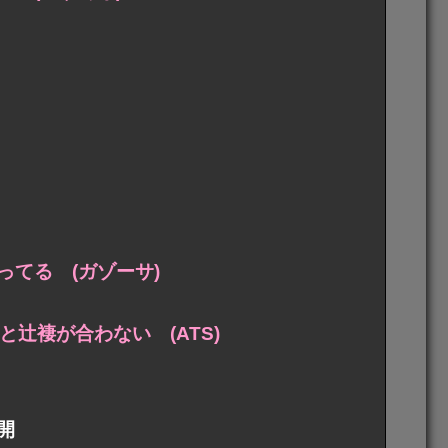
てる (ガゾーサ)
辻褄が合わない (ATS)
開