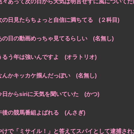
色々あって次の日から天気は明言せずに風についてだけ
次の日見たらちょっと自信に満ちてる (２科目)
あの日の動画めっちゃ見てるらしい (名無し)
うるう年は強いんですよ (オラトリオ)
なんかキッカケ掴んだっぽい (名無し)
今日からsiriに天気を聞いていた (かつ)
午後の競馬番組よばれる (んさぎ)
やけで「ミサイル！」と答えてスパイとして逮捕された