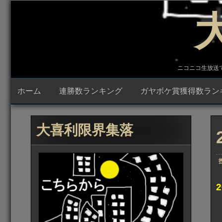
コ
ン
テ
ン
ツ
へ
ス
キ
ニコニコ生放送で23時
ッ
プ
ホーム
連勝数ランキング
ガヤボケ賞獲得数ラン
大喜利限界集落