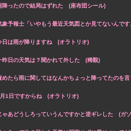
雨降ったので結局はずれた (座布団シール)
気象予報士「いやもう最近天気図とか見てないんですよ
今日は雨が降りますね (オラトリオ)
一昨日の天気は？聞かれて外した (稀覯)
責めたら雨に関してはなんかちょっと降ってたのを言っ
4月1日ですからね (オラトリオ)
じゃあどうしろっていうんですかと逆ギレした (ガゾ