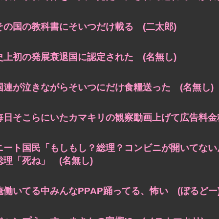
その国の教科書にそいつだけ載る (二太郎)
史上初の発展衰退国に認定された (名無し)
国連が泣きながらそいつにだけ食糧送った (名無し)
毎日そこらにいたカマキリの観察動画上げて広告料金稼
ニート国民「もしもし？総理？コンビニが開いてない
総理「死ね」 (名無し)
俺働いてる中みんなPPAP踊ってる、怖い (ぼるどー