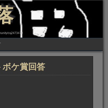
落
ity/co2473470
グ
ブトボケ賞回答