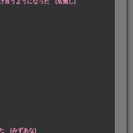
言うようになった (名無し)
 (みずあな)