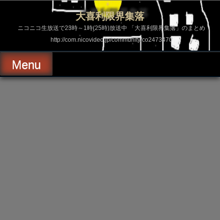
コ
ン
大喜利限界集落
テ
ン
ニコニコ生放送で23時～1時(25時)放送中 「大喜利限界集落」のまとめ
ツ
http://com.nicovideo.jp/community/co2473470
へ
ス
キ
Menu
ッ
プ