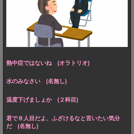
熱中症ではないね (オラトリオ)
水のみなさい (名無し)
温度下げましょか (２科目)
君で８人目だよ、ふざけるなと言いたい気分
だ (名無し)