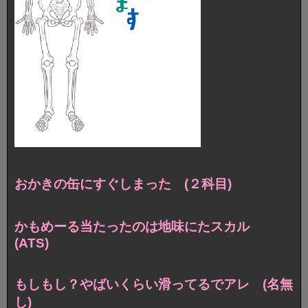
おかきの缶にすぐしまった (２科目)
かもめーる当たったのは地味にたスカル
(ATS)
もしもし？やばいくらい滑ってるでアレ (名無
し)