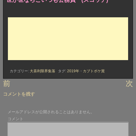
カテゴリー:
大喜利限界集落
タグ:
2019年
・
カブトボケ賞
投
前
次
稿
コメントを残す
ナ
ビ
メールアドレスが公開されることはありません。
ゲ
コメント
ー
シ