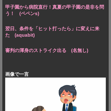
甲子園から病院直行！真夏の甲子園の是非を問
う！ (ペペンs)
翌日、条件を「ヒット打ったら」に変えに来
た (aquabit)
審判の渾身のストライク出る (名無し)
画像で一言