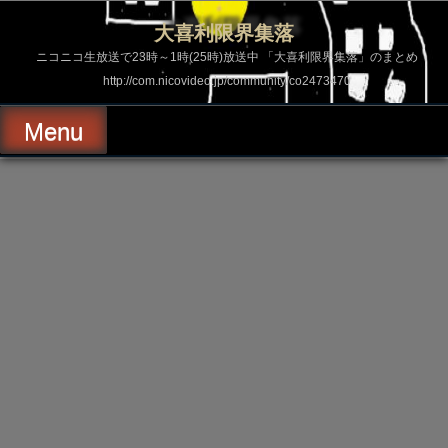
コ
ン
大喜利限界集落
テ
ン
ニコニコ生放送で23時～1時(25時)放送中 「大喜利限界集落」のまとめ
ツ
http://com.nicovideo.jp/community/co2473470
へ
ス
キ
Menu
ッ
プ