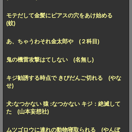
モテだして金髪にピアスの穴をあけ始める
(蚊)
あ、ちゃうわそれ金太郎や (２科目)
鬼の機雷攻撃はてしない (名無し)
キジ勧誘する時点で きびだんご切れる (やな
せ)
犬:なつかない 猿 :なつかない キジ：絶滅して
た (山本妄想社)
ムツゴロウに連れの動物寝取られる (やんぼ