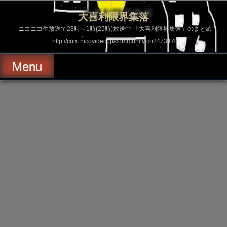
コ
ン
大喜利限界集落
テ
ン
ニコニコ生放送で23時～1時(25時)放送中 「大喜利限界集落」のまとめ
ツ
http://com.nicovideo.jp/community/co2473470
へ
ス
キ
Menu
ッ
プ