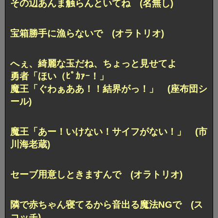
その辺あんま触らんといてね (名無し)
宝箱勝手に漁らないで (オラトリオ)
へぇ、綺麗な玉だね、ちょっと見せてよ
勇者「ほい（ﾋﾟｶｧｰ！」
魔王「ぐわぁああ！！結界がっ！」 (座布団シ
ール)
魔王「あー！いけない！サイフがない！」 (市
川海老蔵)
セーブ用意しときますんで (オラトリオ)
隣で赤ちゃん寝てるから音出る魔法NGで (ス
コッチ)