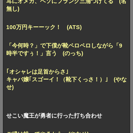
耳にオメガ、ヘソにフランク三浦つけてる (名
無し)
100万円キーーック！ (ATS)
「今何時？」で下僕が靴ペロペロしながら「9
時半ですぅ！」言う (のっち)
｢オシャレは足首からさ｣
キャバ嬢｢スゴーイ！（靴下くっさ！）｣ (やな
せ)
せこい魔王が勇者に行った打ち合わせ