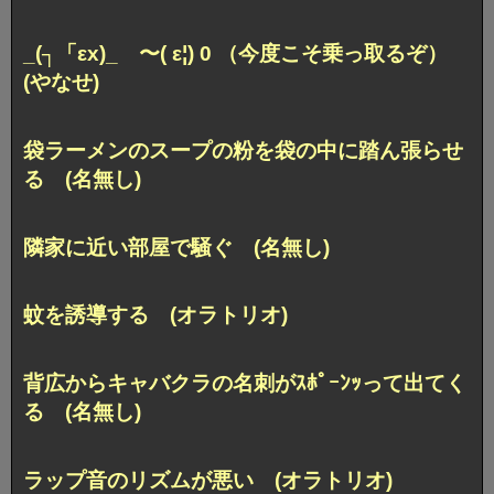
_(┐「εx)_ 〜( ε¦) 0 （今度こそ乗っ取るぞ）
(やなせ)
袋ラーメンのスープの粉を袋の中に踏ん張らせ
る (名無し)
隣家に近い部屋で騒ぐ (名無し)
蚊を誘導する (オラトリオ)
背広からキャバクラの名刺がｽﾎﾟｰﾝｯって出てく
る (名無し)
ラップ音のリズムが悪い (オラトリオ)