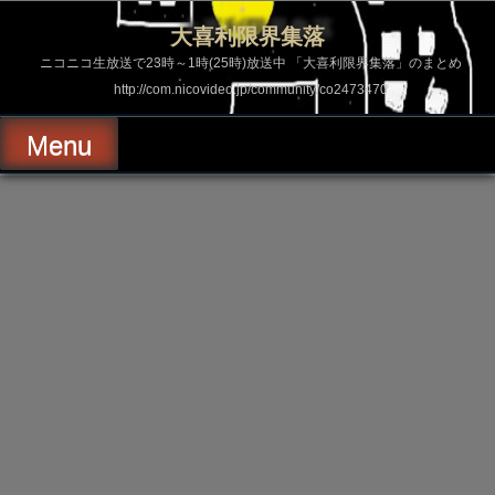
コ
ン
大喜利限界集落
テ
ン
ニコニコ生放送で23時～1時(25時)放送中 「大喜利限界集落」のまとめ
ツ
http://com.nicovideo.jp/community/co2473470
へ
ス
キ
Menu
ッ
プ