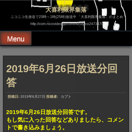
コ
ン
大喜利限界集落
テ
ン
ニコニコ生放送で23時～1時(25時)放送中 「大喜利限界集落」のまとめ
ツ
http://com.nicovideo.jp/community/co2473470
へ
ス
キ
Menu
ッ
プ
2019年6月26日放送分回
答
投稿日:
2019年6月27日
投稿者:
カブト
2019年6月26日放送分回答です。
もし気に入った回答などありましたら、コメン
トで書き込みましょう。