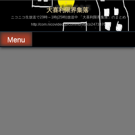
コ
ン
大喜利限界集落
テ
ン
ニコニコ生放送で23時～1時(25時)放送中 「大喜利限界集落」のまとめ
ツ
http://com.nicovideo.jp/community/co2473470
へ
ス
キ
Menu
ッ
プ