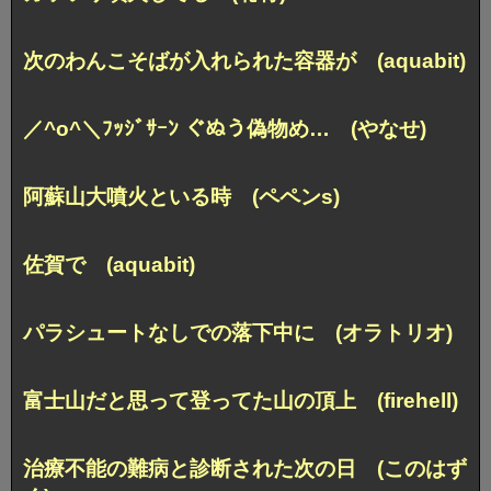
次のわんこそばが入れられた容器が (aquabit)
／^o^＼ﾌｯｼﾞｻｰﾝ ぐぬう偽物め… (やなせ)
阿蘇山大噴火といる時 (ペペンs)
佐賀で (aquabit)
パラシュートなしでの落下中に (オラトリオ)
富士山だと思って登ってた山の頂上 (firehell)
治療不能の難病と診断された次の日 (このはず