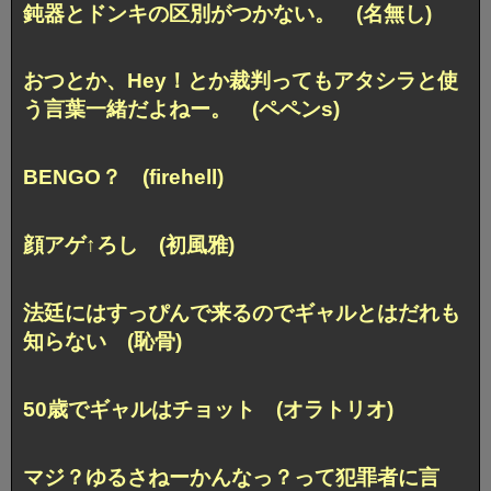
鈍器とドンキの区別がつかない。 (名無し)
おつとか、Hey！とか裁判ってもアタシラと使
う言葉一緒だよねー。 (ペペンs)
BENGO？ (firehell)
顔アゲ↑ろし (初風雅)
法廷にはすっぴんで来るのでギャルとはだれも
知らない (恥骨)
50歳でギャルはチョット (オラトリオ)
マジ？ゆるさねーかんなっ？って犯罪者に言