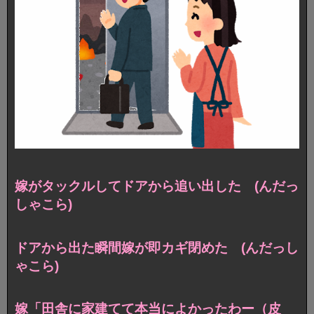
嫁がタックルしてドアから追い出した (んだっ
しゃこら)
ドアから出た瞬間嫁が即カギ閉めた (んだっし
ゃこら)
嫁「田舎に家建てて本当によかったわー（皮