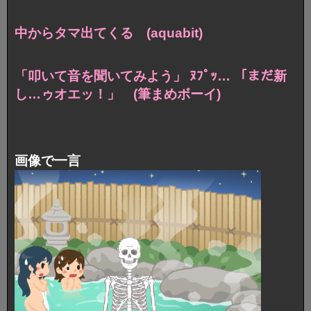
中からタマ出てくる (aquabit)
「叩いて音を聞いてみよう」 ﾇﾌﾟｯ… 「まだ新
し…ゥオエッ！」 (筆まめボーイ)
画像で一言