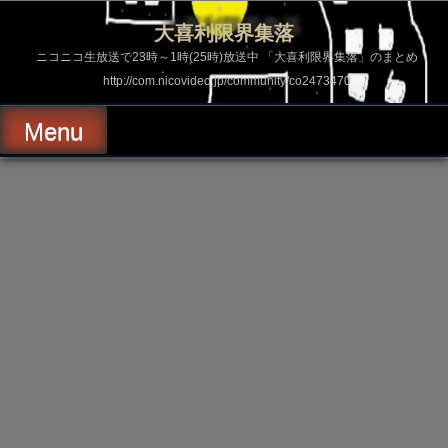
コ
ン
大喜利限界集落
テ
ン
ニコニコ生放送で23時～1時(25時)放送中 「大喜利限界集落」のまとめ
ツ
http://com.nicovideo.jp/community/co2473470
へ
ス
キ
Menu
ッ
プ