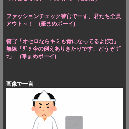
ファッションチェック警官でーす、君たち全員
アウト～！ (筆まめボーイ)
警官「オセロならキミも青になってるよ(笑)」
無線「ｻﾞｯ 今の例えありきたりです、どうぞ ｻﾞ
ｯ」 (筆まめボーイ)
画像で一言