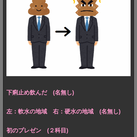
下痢止め飲んだ (名無し)
左：軟水の地域 右：硬水の地域 (名無し)
初のプレゼン (２科目)