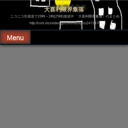
コ
ン
大喜利限界集落
テ
ン
ニコニコ生放送で23時～1時(25時)放送中 「大喜利限界集落」のまとめ
ツ
http://com.nicovideo.jp/community/co2473470
へ
ス
キ
Menu
ッ
プ