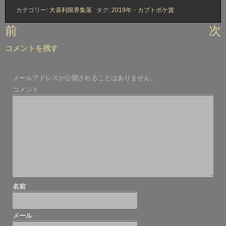
カテゴリー:
大喜利限界集落
タグ:
2019年
・
カブトボケ賞
投
前
次
稿
コメントを残す
ナ
ビ
メールアドレスが公開されることはありません。
ゲ
コメント
ー
シ
ョ
ン
名前
メール