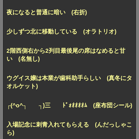
夜になると普通に暗い (右折)
少しずつ北に移動している (オラトリオ)
2階西側右から2列目最後尾の席はなめると甘
い (名無し)
ウグイス嬢は本業が歯科助手らしい (真冬にタ
オルケット)
┌(^o^┐ ┐)三 ﾄﾞｫｵｵｵｵﾑ (座布団シール)
入場記念に刺青入れてもらえる (んだっしゃこ
ら)