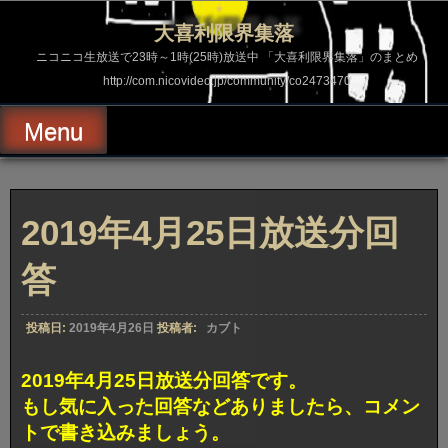
コ
ン
大喜利限界集落
テ
ン
ニコニコ生放送で23時～1時(25時)放送中 「大喜利限界集落」のまとめ
ツ
http://com.nicovideo.jp/community/co2473470
へ
ス
キ
Menu
ッ
プ
2019年4月25日放送分回
答
投稿日:
2019年4月26日
投稿者:
カブト
2019年4月25日放送分回答です。
もし気に入った回答などありましたら、コメン
トで書き込みましょう。