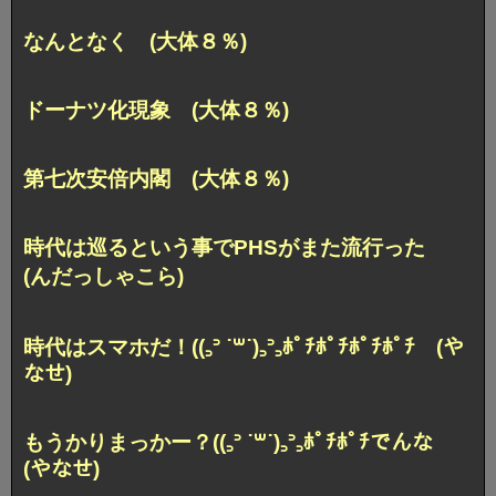
なんとなく (大体８％)
ドーナツ化現象 (大体８％)
第七次安倍内閣 (大体８％)
時代は巡るという事でPHSがまた流行った
(んだっしゃこら)
時代はスマホだ！((꜆꜄ ˙꒳˙)꜆꜄꜆ﾎﾟﾁﾎﾟﾁﾎﾟﾁﾎﾟﾁ (や
なせ)
もうかりまっかー？((꜆꜄ ˙꒳˙)꜆꜄꜆ﾎﾟﾁﾎﾟﾁでんな
(やなせ)