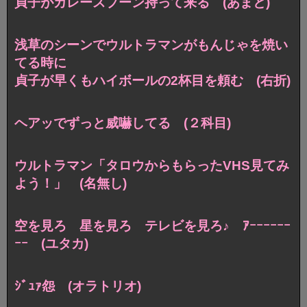
貞子がカレースプーン持って来る (あまと)
浅草のシーンでウルトラマンがもんじゃを焼い
てる時に
貞子が早くもハイボールの2杯目を頼む (右折)
ヘアッでずっと威嚇してる (２科目)
ウルトラマン「タロウからもらったVHS見てみ
よう！」 (名無し)
空を見ろ 星を見ろ テレビを見ろ♪ ｱｰｰｰｰｰｰ
ｰｰ (ユタカ)
ｼﾞｭｧ怨 (オラトリオ)