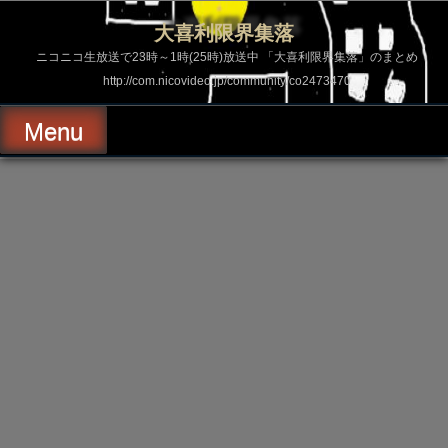
コ
ン
大喜利限界集落
テ
ン
ニコニコ生放送で23時～1時(25時)放送中 「大喜利限界集落」のまとめ
ツ
http://com.nicovideo.jp/community/co2473470
へ
ス
キ
Menu
ッ
プ