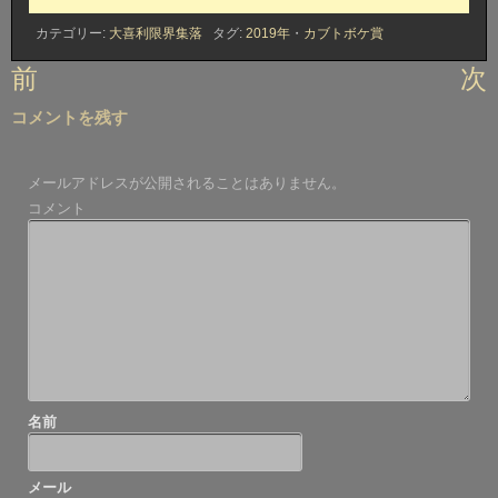
カテゴリー:
大喜利限界集落
タグ:
2019年
・
カブトボケ賞
投
前
次
稿
コメントを残す
ナ
ビ
メールアドレスが公開されることはありません。
ゲ
コメント
ー
シ
ョ
ン
名前
メール