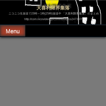
コ
ン
大喜利限界集落
テ
ン
ニコニコ生放送で23時～1時(25時)放送中 「大喜利限界集落」のまとめ
ツ
http://com.nicovideo.jp/community/co2473470
へ
ス
キ
Menu
ッ
プ