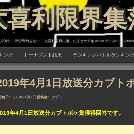
大喜利限界集
～1時(25時)放送中 「大喜利限界集落」のまとめ http://com.nicovideo.jp/commun
キング
トーナメント結果
ランキングバトルランキン
2019年4月1日放送分カブ
投稿日:
2019年4月2日
投稿者:
カブト
2019年4月1日放送分カブトボケ賞獲得回答です。