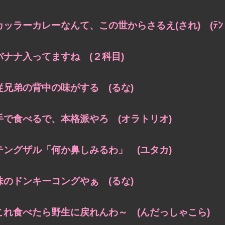
カッラーカレーなんて、この世からさるえ(され) (ﾃﾝ
バナナ入ってますね (２科目)
従兄弟の背中の味がする (るな)
手で食べるで、本格派やろ (オラトリオ)
テングザル「何か鼻しみるわ」 (ユタカ)
味のドンキーコングやぁ (るな)
これ食べたら野生に戻れんわ～ (んだっしゃこら)