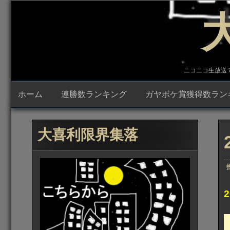
コ
ン
テ
ン
ツ
へ
ス
キ
ニコニコ生放送で23時
ッ
プ
ホーム
連勝数ランキング
ガヤボケ賞獲得数ラン
大喜利限界集落