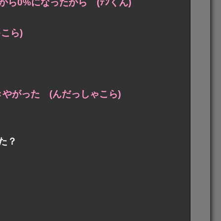
ら0%になったから (ﾃﾝくん)
こら)
やがった (んだっしゃこら)
た？