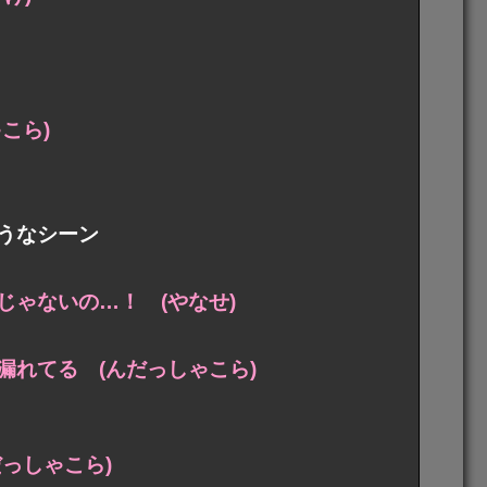
こら)
うなシーン
ゃないの…！ (やなせ)
れてる (んだっしゃこら)
っしゃこら)