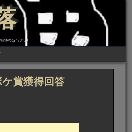
落
ity/co2473470
グ
トボケ賞獲得回答