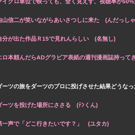
マイクロ単位で映っても、全く見えず、視聴率が50%か
内山信二が笑いながらあいさつしに来た (んだっしゃ
自分が出た作品Ｒ15で見れんらしい (名無し)
エロ本頼んだらADグラビア表紙の週刊漫画誌持ってき
ダーツの旅をダーツのプロに投げさせた結果どうなっ
ダーツを投げた場所にささる (ﾃﾝくん)
第一声で「どこ行きたいです？」 (ユタカ)