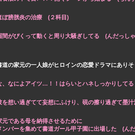
ほぼ膀胱炎の治療 (２科目)
眉間がぴくって動くと周り大騒ぎしてる (んだっしゃ
書道の家元の一人娘がヒロインの恋愛ドラマにありそ
な、なによアイツ…！！はらいとハネしっかりしてるじ
彼を想い過ぎてて妄想にふけり、硯の擦り過ぎて墨汁漏
家元である母を納得させるために
メンバーを集めて書道ガール甲子園に出場した (んだ