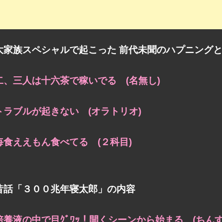
大家族スペシャルで起こった 前代未聞のハプニング
二、三人は十六茶で稼いでる (名無し)
トラブルが起きない (オラトリオ)
毎食ええもん食べてる (２科目)
昔話「３００兆年寝太郎」の内容
培養液の中で目ｸﾞﾜｯ！開くシーンから始まる (ちんす