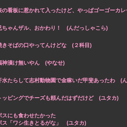
表の看板に惹かれて入ったけど、やっぱゴーゴーカレー
兄ちゃんザル、おかわり！ (んだっしゃこら)
焼きそばの口やってんけどな (２科目)
福神漬け無いやん (やなせ)
汗水たらして志村動物園で金稼いだ甲斐あったわ (ん
トッピングでチーズも頼んだはずだけど (ユタカ)
ボスにも食わせたかった
ボス「ワシ生きとるがな」 (ユタカ)