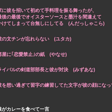
家に彼を招いて初めて手料理を振る舞ったが、
最後の最後でオイスターソースと墨汁を間違えて
かけてしまって台無しにしてる (んだっしゃこら)
彼の文チンが忘れらない (ユタカ)
部屋に｢恋愛禁止｣の紙 (やなせ)
ライバルの剣道部部長と彼が対決 (みずあな)
彼を想い過ぎて習字の練習してた文字が彼の顔になって
猿がカレーを食べて一言