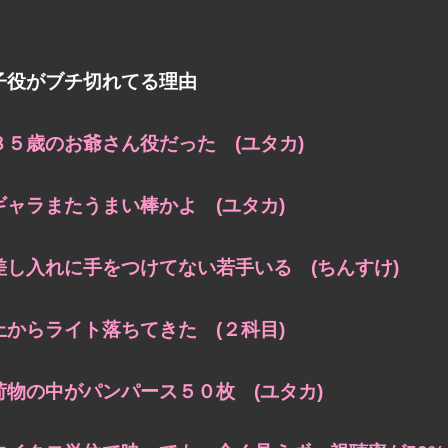
子役がブチ切れてる理由
８５歳のお爺さん役だった (ユタカ)
ギャラまたうまい棒かよ (ユタカ)
差し入れに手をつけてない若手いる (ちんすけ)
上からライト落ちてきた (２科目)
荷物の中がパンパース５０枚 (ユタカ)