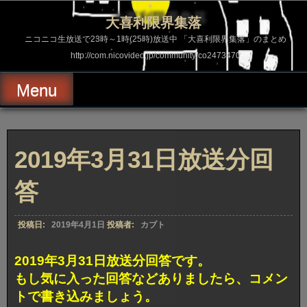
コ
ン
大喜利限界集落
テ
ン
ニコニコ生放送で23時～1時(25時)放送中 「大喜利限界集落」のまとめ
ツ
http://com.nicovideo.jp/community/co2473470
へ
ス
キ
Menu
ッ
プ
2019年3月31日放送分回
答
投稿日:
2019年4月1日
投稿者:
カブト
2019年3月31日放送分回答です。
もし気に入った回答などありましたら、コメン
トで書き込みましょう。