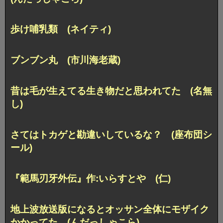
歩け哺乳類 (ネイティ)
ブンブン丸 (市川海老蔵)
昔は毛が生えてる生き物だと思われてた (名無
し)
さてはトカゲと勘違いしているな？ (座布団シ
ール)
『範馬刃牙外伝』作:いらすとや (仁)
地上波放送版になるとオッサン全体にモザイク
かかってた (んだっしゃこら)