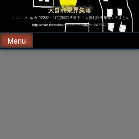
コ
ン
大喜利限界集落
テ
ン
ニコニコ生放送で23時～1時(25時)放送中 「大喜利限界集落」のまとめ
ツ
http://com.nicovideo.jp/community/co2473470
へ
ス
キ
Menu
ッ
プ