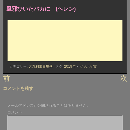
風邪ひいたバカに (ヘレン)
カテゴリー:
大喜利限界集落
タグ:
2019年
・
ガヤボケ賞
投
前
次
稿
コメントを残す
ナ
ビ
メールアドレスが公開されることはありません。
ゲ
コメント
ー
シ
ョ