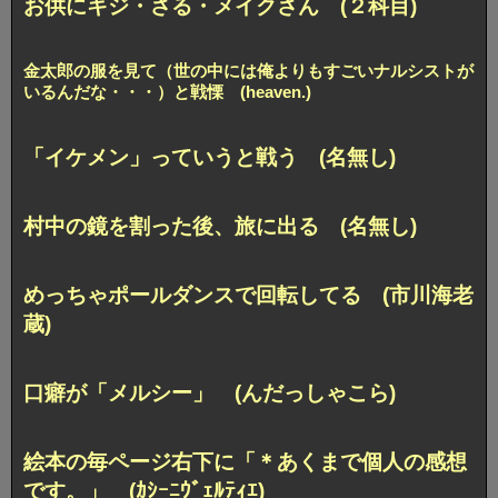
お供にキジ・さる・メイクさん (２科目)
金太郎の服を見て（世の中には俺よりもすごいナルシストが
いるんだな・・・）と戦慄 (heaven.)
「イケメン」っていうと戦う (名無し)
村中の鏡を割った後、旅に出る (名無し)
めっちゃポールダンスで回転してる (市川海老
蔵)
口癖が「メルシー」 (んだっしゃこら)
絵本の毎ページ右下に「＊あくまで個人の感想
です。」 (ｶｼｰﾆｳﾞｪﾙﾃｨｴ)