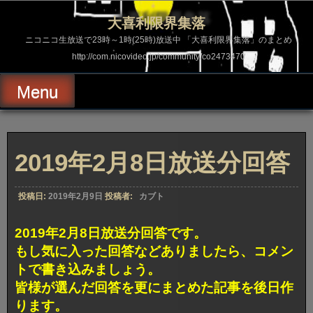
コ
ン
大喜利限界集落
テ
ン
ニコニコ生放送で23時～1時(25時)放送中 「大喜利限界集落」のまとめ
ツ
http://com.nicovideo.jp/community/co2473470
へ
ス
キ
Menu
ッ
プ
2019年2月8日放送分回答
投稿日:
2019年2月9日
投稿者:
カブト
2019年2月8日放送分回答です。
もし気に入った回答などありましたら、コメン
トで書き込みましょう。
皆様が選んだ回答を更にまとめた記事を後日作
ります。