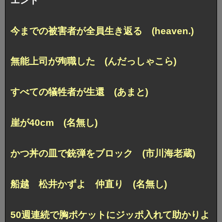
エンド
今までの被害者が全員生き返る (heaven.)
無能上司が殉職した (んだっしゃこら)
すべての犠牲者が生還 (あまと)
崖が40cm (名無し)
かつ丼の皿で銃弾をブロック (市川海老蔵)
船越 松井かずよ 仲直り (名無し)
50週連続で胸ポケットにジッポ入れて助かりよ