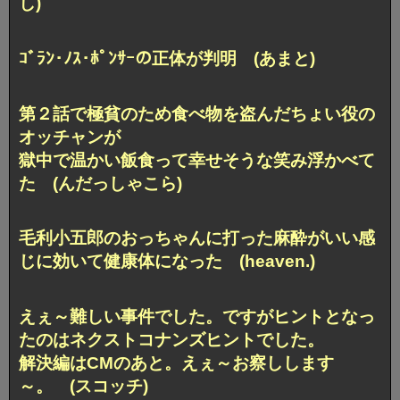
し)
ｺﾞﾗﾝ･ﾉｽ･ﾎﾟﾝｻｰの正体が判明 (あまと)
第２話で極貧のため食べ物を盗んだちょい役の
オッチャンが
獄中で温かい飯食って幸せそうな笑み浮かべて
た (んだっしゃこら)
毛利小五郎のおっちゃんに打った麻酔がいい感
じに効いて健康体になった (heaven.)
えぇ～難しい事件でした。ですがヒントとなっ
たのはネクストコナンズヒントでした。
解決編はCMのあと。えぇ～お察しします
～。 (スコッチ)