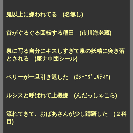
鬼以上に嫌われてる (名無し)
首がぐるぐる回転する稲田 (市川海老蔵)
泉に写る自分にキスしすぎて泉の妖精に突き落
とされる (座ナ巾団シール)
ペリーが一旦引き返した (ｶｼｰﾆｳﾞｪﾙﾃｨｴ)
ルシスと呼ばれて上機嫌 (んだっしゃこら)
流れてきて、おばあさんが少し躊躇した (２科
目)